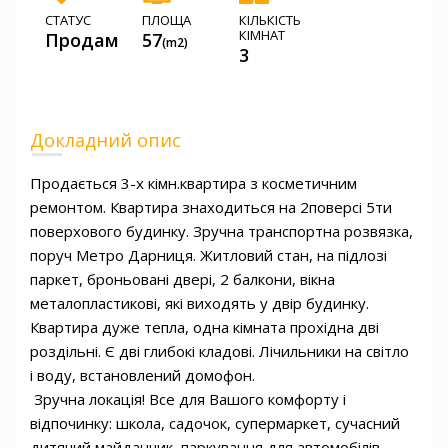
СТАТУС
ПЛОЩА
КІЛЬКІСТЬ
КІМНАТ
Продам
57
(m2)
3
Докладний опис
Продається 3-х кімн.квартира з косметичним 
ремонтом. Квартира знаходиться на 2поверсі 5ти 
поверхового будинку. Зручна транспортна розвязка, 
поруч Метро Дарниця. Житловий стан, на підлозі 
паркет, броньовані двері, 2 балкони, вікна 
металопластикові, які виходять у двір будинку. 
Квартира дуже тепла, одна кімната прохідна дві 
роздільні. Є дві глибокі кладові. Лічильники на світло 
і воду, встановлений домофон.

 Зручна локація! Все для Вашого комфорту і 
відпочинку: школа, садочок, супермаркет, сучасний 
дитячий майданчик, паркування для автомобілів, 