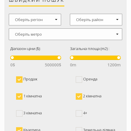
ШВИДКИЙ ПОШУК
Оберіть регіон
Оберіть район
Оберіть метро
Діапазон ціни ($):
Загальна площа (m2) :
0$
500000$
0m
1200m
Продаж
Оренда
1 кімнатна
2 кімнатна
3 кімнатна
4+
Квартира
Земельна ділянка