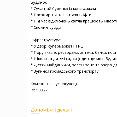
Будинок:

* Сучасний будинок із консьєржем

* Пасажирські та вантажні ліфти

* Під час відключень світла працюють інверт
* Спокійні сусіди

Інфраструктура:

* У дворі супермаркет і ТРЦ

* Поруч кафе, ресторани, аптеки, банки, пошт
* Школи та дитячі садки (один прямо в будинк
* Дитячі майданчики, зелені зони та озеро дл
* Зупинки громадського транспорту 

Комісію сплачує покупець 

Id: 10927
Допоміжні делалі