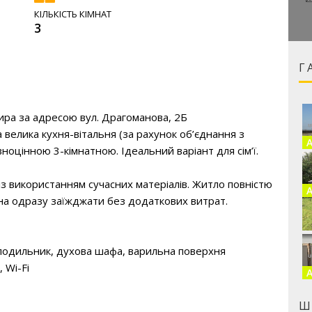
КІЛЬКІСТЬ КІМНАТ
3
Г
ра за адресою вул. Драгоманова, 2Б 

а велика кухня-вітальня (за рахунок об’єднання з 
оцінною 3-кімнатною. Ідеальний варіант для сім’ї.

із використанням сучасних матеріалів. Житло повністю 
а одразу заїжджати без додаткових витрат.

одильник, духова шафа, варильна поверхня

Wi-Fi

Ш