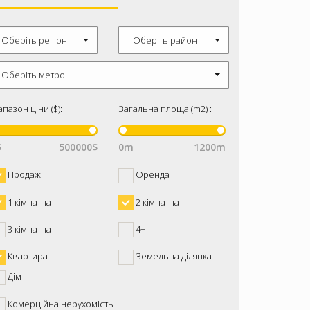
Оберіть регіон
Оберіть район
Оберіть метро
апазон ціни ($):
Загальна площа (m2) :
$
500000$
0m
1200m
Продаж
Оренда
1 кімнатна
2 кімнатна
3 кімнатна
4+
Квартира
Земельна ділянка
Дім
Комерційна нерухомість