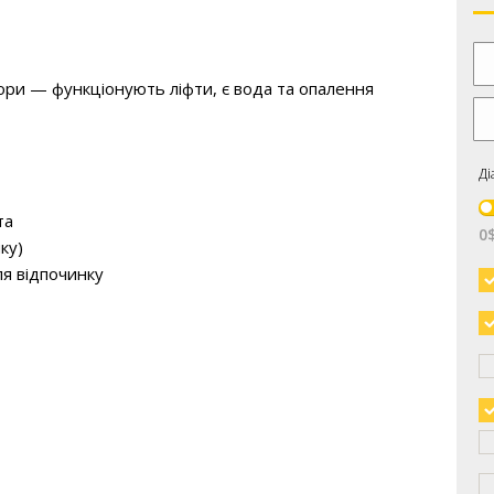
ори — функціонують ліфти, є вода та опалення

Ді
а

0
у)

я відпочинку
