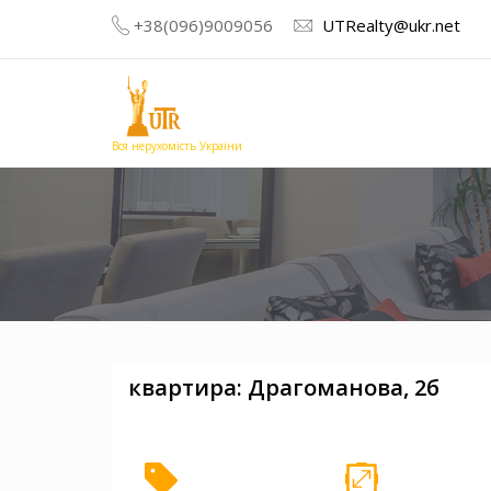
+38(096)9009056
UTRealty@ukr.net
Вся нерухомість України
квартира: Драгоманова, 2б