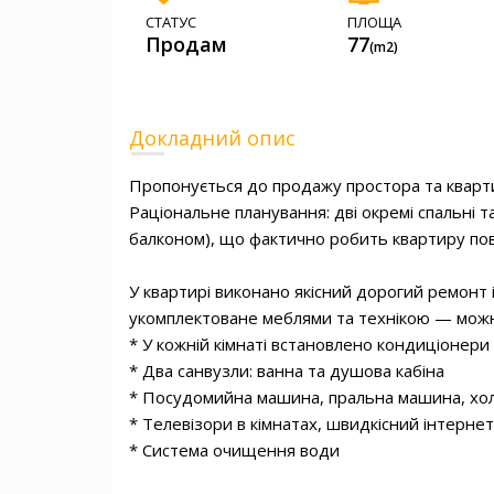
СТАТУС
ПЛОЩА
Продам
77
(m2)
Докладний опис
Пропонується до продажу простора та кварти
Раціональне планування: дві окремі спальні т
балконом), що фактично робить квартиру повн
У квартирі виконано якісний дорогий ремонт 
укомплектоване меблями та технікою — можн
* У кожній кімнаті встановлено кондиціонери

* Два санвузли: ванна та душова кабіна

* Посудомийна машина, пральна машина, хол
* Телевізори в кімнатах, швидкісний інтернет, 
* Система очищення води
