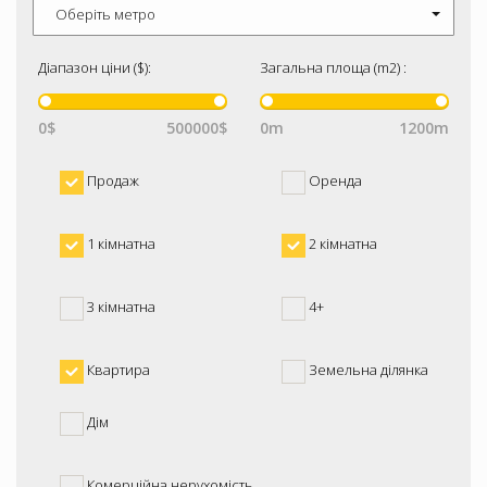
Оберіть метро
Діапазон ціни ($):
Загальна площа (m2) :
0$
500000$
0m
1200m
Продаж
Оренда
1 кімнатна
2 кімнатна
3 кімнатна
4+
Квартира
Земельна ділянка
Дім
Комерційна нерухомість