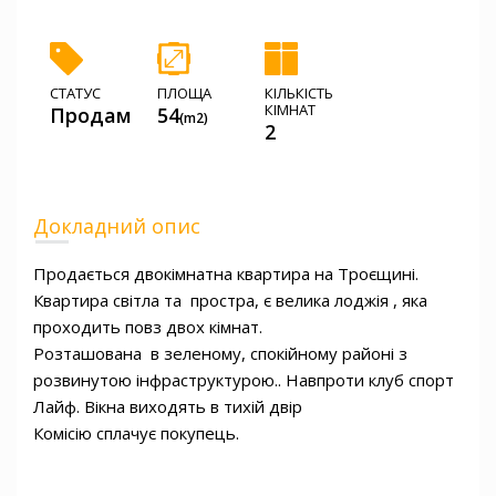
СТАТУС
ПЛОЩА
КІЛЬКІСТЬ
КІМНАТ
Продам
54
(m2)
2
Докладний опис
Продається двокімнатна квартира на Троєщині. 
Квартира світла та  простра, є велика лоджія , яка 
проходить повз двох кімнат.

Розташована  в зеленому, спокійному районі з 
розвинутою інфраструктурою.. Навпроти клуб спорт 
Лайф. Вікна виходять в тихій двір

Комісію сплачує покупець.