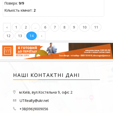
Поверх:
9/9
Кількість кімнат:
2
‹
1
2
...
6
7
8
9
10
11
12
13
14
›
НАШІ КОНТАКТНІ ДАНІ
м.Київ, вул.Костельна 9, офіс 2
UTRealty@ukr.net
+38(096)9009056