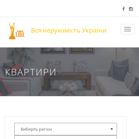
Вся нерухомість України
Toggl
navig
КВАРТИРИ
Виберіть регіон